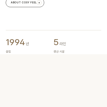
ABOUT COSY FEEL
1994
5
년
라인
설립
생산 시설
20
4
종
건
제품군
등록 특허